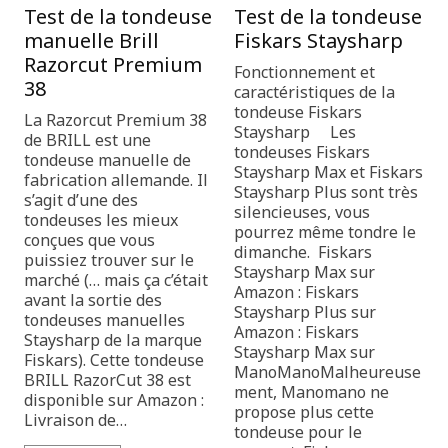
Test de la tondeuse
Test de la tondeuse
manuelle Brill
Fiskars Staysharp
Razorcut Premium
Fonctionnement et
38
caractéristiques de la
tondeuse Fiskars
La Razorcut Premium 38
Staysharp Les
de BRILL est une
tondeuses Fiskars
tondeuse manuelle de
Staysharp Max et Fiskars
fabrication allemande. Il
Staysharp Plus sont très
s’agit d’une des
silencieuses, vous
tondeuses les mieux
pourrez même tondre le
conçues que vous
dimanche. Fiskars
puissiez trouver sur le
Staysharp Max sur
marché (… mais ça c’était
Amazon : Fiskars
avant la sortie des
Staysharp Plus sur
tondeuses manuelles
Amazon : Fiskars
Staysharp de la marque
Staysharp Max sur
Fiskars). Cette tondeuse
ManoManoMalheureuse
BRILL RazorCut 38 est
ment, Manomano ne
disponible sur Amazon :
propose plus cette
Livraison de…
tondeuse pour le